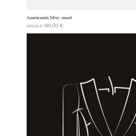
Americanita Mery camel
190,00
€
390,00
€