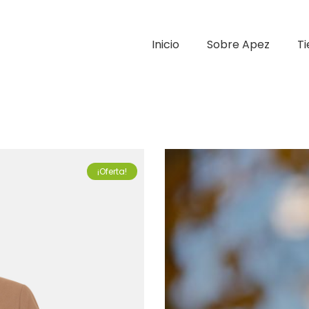
Inicio
Sobre Apez
T
¡Oferta!