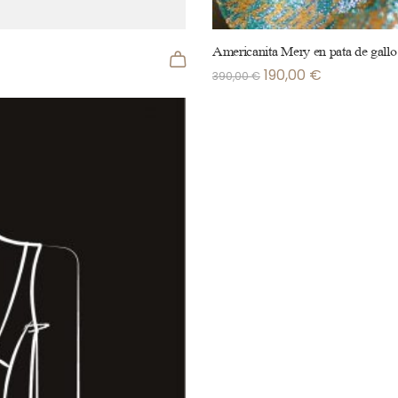
Americanita Mery en pata de gallo
190,00
€
390,00
€