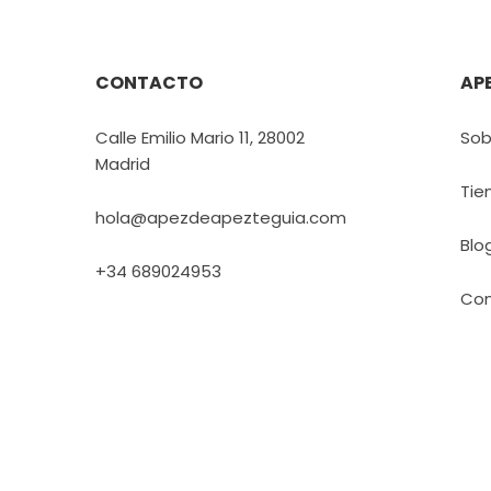
CONTACTO
AP
Calle Emilio Mario 11, 28002
Sob
Madrid
Tie
hola@apezdeapezteguia.com
Blo
+34 689024953
Con