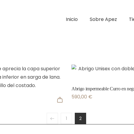
Inicio
Sobre Apez
T
Abrigo impermeable Curro en neg
590,00
€
1
2